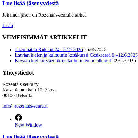
Lue lisää jäsenyydestä
Jokainen jäsen on Rozentāls-seuralle tärkeä
Lisää
VIIMEISIMMÄT ARTIKKELIT
Jäsenmatka Riikaan 24.–27.9.2026
26/06/2026
Latvian kielen ja kulttuurin kesäkurssi Cēsiksessä 8.–12.6.2026
Kevään kielikurssien ilmoittautuminen on alkanut!
09/12/2025
Yhteystiedot
Rozentāls-seura ry.
Kaisaniemenkatu 10, 7 krs.
00100 Helsinki
info@rozentals-seura.fi
New Window
Lue lisää jäsenyydestä