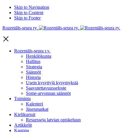
Skip to Navigation
Skip to Content
Skip to Footer
Rozentāls-seura ry.
Rozentāls-seura r.y.
Henkilökunta
Hallitus
Strategia
Säännöt
Historia
Usein kysyttyjä kysymyksiä
Saavutettavuusseloste
Some-arvonnan säännöt
Toiminta
Kalenteri
Jäsenmatkat
Kielikurssit
Resursseja latvian opiskeluun
Artikkelit
Kauppa