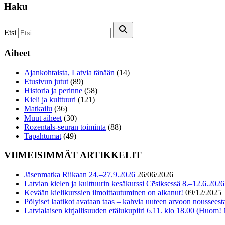
Haku
Etsi
Aiheet
Ajankohtaista, Latvia tänään
(14)
Etusivun jutut
(89)
Historia ja perinne
(58)
Kieli ja kulttuuri
(121)
Matkailu
(36)
Muut aiheet
(30)
Rozentals-seuran toiminta
(88)
Tapahtumat
(49)
VIIMEISIMMÄT ARTIKKELIT
Jäsenmatka Riikaan 24.–27.9.2026
26/06/2026
Latvian kielen ja kulttuurin kesäkurssi Cēsiksessä 8.–12.6.2026
Kevään kielikurssien ilmoittautuminen on alkanut!
09/12/2025
Pölyiset laatikot avataan taas – kahvia uuteen arvoon nousseesta
Latvialaisen kirjallisuuden etälukupiiri 6.11. klo 18.00 (Huom!