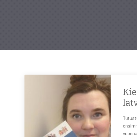
Kie
lat
Tutust
ensimm
vuonna 