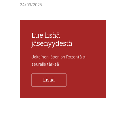
24/09/2025
Lue lisää
jäsenyydestä
Jokainen jäsen on Rozentāls-
seuralle tärkeä
Lisää