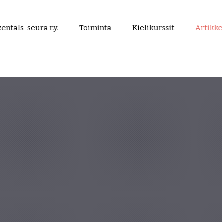
entāls-seura r.y.
Toiminta
Kielikurssit
Artikke