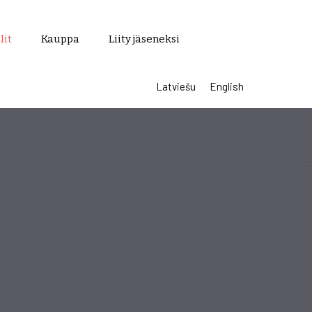
lit
Kauppa
Liity jäseneksi
Latviešu
English