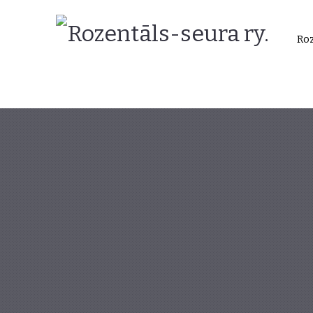
Rozentāls-
Roz
seura
ry.