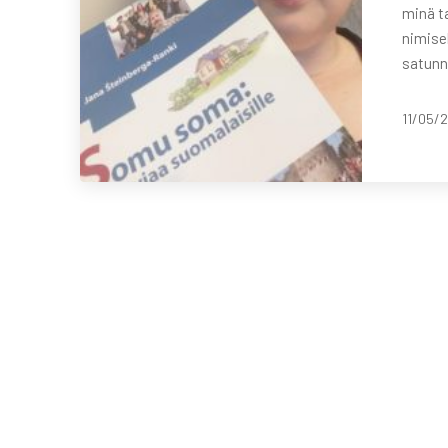
minä ta
nimisel
satunn
11/05/