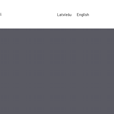
i
Latviešu
English