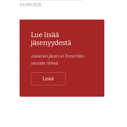
24/09/2025
Lue lisää
jäsenyydestä
Jokainen jäsen on Rozentāls-
seuralle tärkeä
Lisää