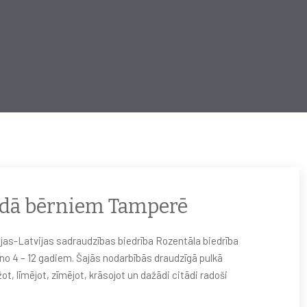
lodā bērniem Tamperē
as-Latvijas sadraudzības biedrība Rozentāla biedrība
no 4 – 12 gadiem. Šajās nodarbībās draudzīgā pulkā
t, līmējot, zīmējot, krāsojot un dažādi citādi radoši