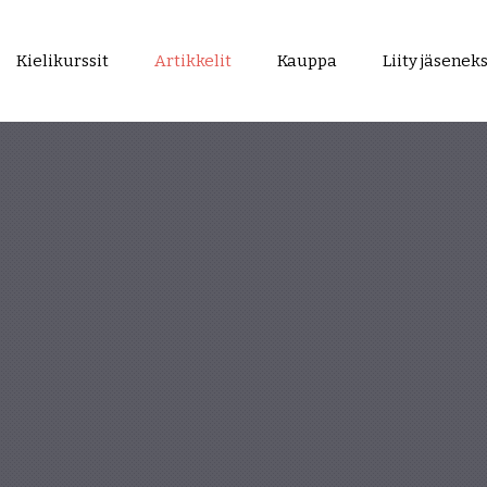
Kielikurssit
Artikkelit
Kauppa
Liity jäseneks