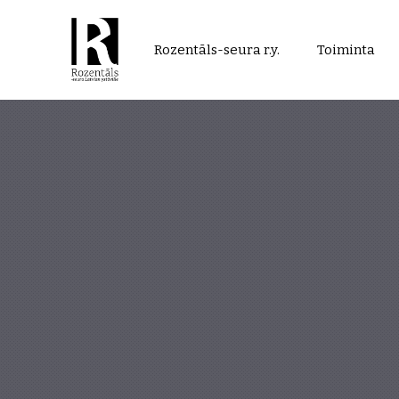
Rozentāls-
Rozentāls-seura r.y.
Toiminta
seura
ry.