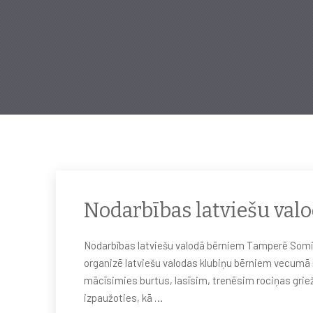
Nodarbības latviešu va
Nodarbības latviešu valodā bērniem Tamperē Somij
organizē latviešu valodas klubiņu bērniem vecumā 
mācīsimies burtus, lasīsim, trenēsim rociņas griežo
izpaužoties, kā …