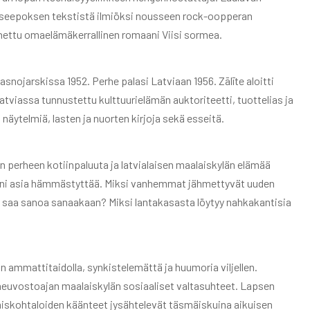
iseepoksen tekstistä ilmiöksi nousseen rock-oopperan
nettu omaelämäkerrallinen romaani Viisi sormea.
asnojarskissa 1952. Perhe palasi Latviaan 1956. Zālīte aloitti
Latviassa tunnustettu kulttuurielämän auktoriteetti, tuottelias ja
i näytelmiä, lasten ja nuorten kirjoja sekä esseitä.
 perheen kotiinpaluuta ja latvialaisen maalaiskylän elämää
moni asia hämmästyttää. Miksi vanhemmat jähmettyvät uuden
i saa sanoa sanaakaan? Miksi lantakasasta löytyy nahkakantisia
n ammattitaidolla, synkistelemättä ja huumoria viljellen.
 neuvostoajan maalaiskylän sosiaaliset valtasuhteet. Lapsen
hmiskohtaloiden käänteet jysähtelevät täsmäiskuina aikuisen