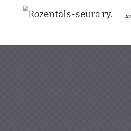
Rozentāls-
Roz
seura
ry.