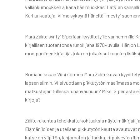
vallankumouksen aikana hän muokkasi Latvian kansall
Karhunkaataja. Viime syksynä häneltä ilmestyi suomen
Māra Zālīte syntyi Siperiaan kyyditetyille vanhemmille Kr
kirjallisen tuotantonsa runoilijana 1970-luvulla. Hän on 
monipuolinen kirjailija, joka on julkaissut runojen lisäks
Romaanissaan Viisi sormea Māra Zālīte kuvaa kyyditetyn
lapsen silmin. Viisivuotiaan pikkutytön maailmassa 
matkustajan tullessa junanvaunuun? Miksi Siperiasta e
kirjoja?
Zālīte rakentaa tehokkaita kohtauksia näytelmäkirjailija
Elämäniloisen ja uteliaan pikkutytön kautta avautuvat
katse on vilpitön, lahjomaton ja tarkka; riipaisevien i