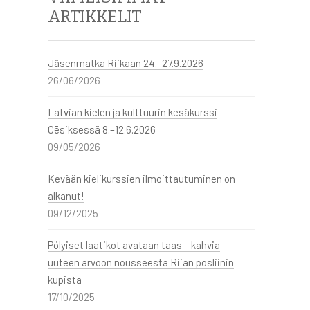
ARTIKKELIT
Jäsenmatka Riikaan 24.–27.9.2026
26/06/2026
Latvian kielen ja kulttuurin kesäkurssi
Cēsiksessä 8.–12.6.2026
09/05/2026
Kevään kielikurssien ilmoittautuminen on
alkanut!
09/12/2025
Pölyiset laatikot avataan taas – kahvia
uuteen arvoon nousseesta Riian posliinin
kupista
17/10/2025