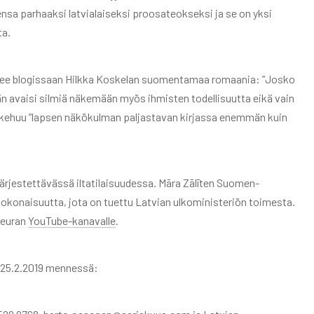
tensa parhaaksi latvialaiseksi proosateokseksi ja se on yksi
ta.
ttelee blogissaan Hilkka Koskelan suomentamaa romaania: ”Josko
än avaisi silmiä näkemään myös ihmisten todellisuutta eikä vain
ala kehuu ”lapsen näkökulman paljastavan kirjassa enemmän kuin
järjestettävässä iltatilaisuudessa. Māra Zālīten Suomen-
okonaisuutta, jota on tuettu Latvian ulkoministeriön toimesta.
seuran
YouTube-kanavalle
.
in 25.2.2019 mennessä: