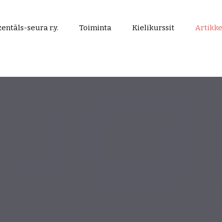
entāls-seura r.y.
Toiminta
Kielikurssit
Artikke