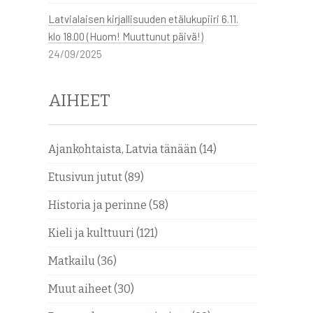
Latvialaisen kirjallisuuden etälukupiiri 6.11.
klo 18.00 (Huom! Muuttunut päivä!)
24/09/2025
AIHEET
Ajankohtaista, Latvia tänään
(14)
Etusivun jutut
(89)
Historia ja perinne
(58)
Kieli ja kulttuuri
(121)
Matkailu
(36)
Muut aiheet
(30)