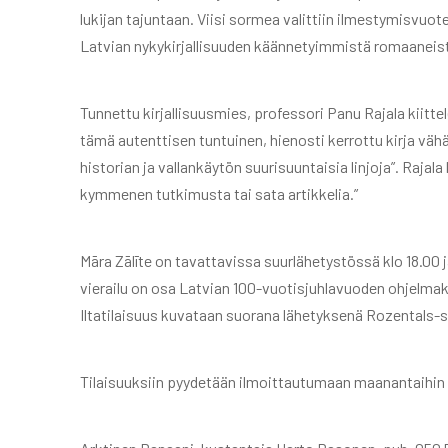
lukijan tajuntaan. Viisi sormea valittiin ilmestymisvuo
Latvian nykykirjallisuuden käännetyimmistä romaaneis
Tunnettu kirjallisuusmies, professori Panu Rajala kii
tämä autenttisen tuntuinen, hienosti kerrottu kirja väh
historian ja vallankäytön suurisuuntaisia linjoja”. Raj
kymmenen tutkimusta tai sata artikkelia.”
Māra Zālīte on tavattavissa suurlähetystössä klo 18.00 
vierailu on osa Latvian 100-vuotisjuhlavuoden ohjelmak
Iltatilaisuus kuvataan suorana lähetyksenä Rozentals-
Tilaisuuksiin pyydetään ilmoittautumaan maanantaih