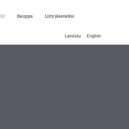
lit
Kauppa
Liity jäseneksi
Latviešu
English