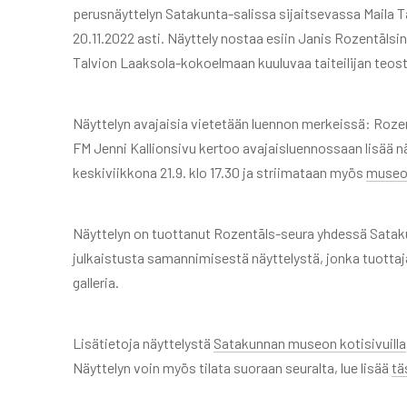
perusnäyttelyn Satakunta-salissa sijaitsevassa Maila Ta
20.11.2022 asti. Näyttely nostaa esiin Janis Rozentālsi
Talvion Laaksola-kokoelmaan kuuluvaa taiteilijan teost
Näyttelyn avajaisia vietetään luennon merkeissä: Roze
FM Jenni Kallionsivu kertoo avajaisluennossaan lisää
keskiviikkona 21.9. klo 17.30 ja striimataan myös
museon
Näyttelyn on tuottanut Rozentāls-seura yhdessä Sata
julkaistusta samannimisestä näyttelystä, jonka tuotta
galleria.
Lisätietoja näyttelystä
Satakunnan museon kotisivuilla
Näyttelyn voin myös tilata suoraan seuralta, lue lisää
tä