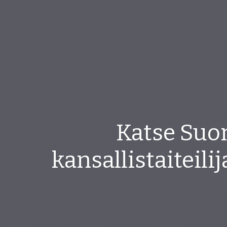
Katse Suom
kansallistaiteili