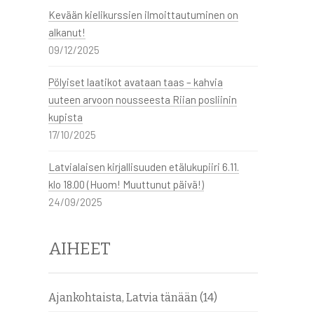
Kevään kielikurssien ilmoittautuminen on
alkanut!
09/12/2025
Pölyiset laatikot avataan taas – kahvia
uuteen arvoon nousseesta Riian posliinin
kupista
17/10/2025
Latvialaisen kirjallisuuden etälukupiiri 6.11.
klo 18.00 (Huom! Muuttunut päivä!)
24/09/2025
AIHEET
Ajankohtaista, Latvia tänään
(14)