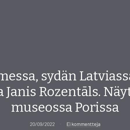
essa, sydän Latviass
ja Janis Rozentāls. N
museossa Porissa
20/09/2022
Ei kommentteja