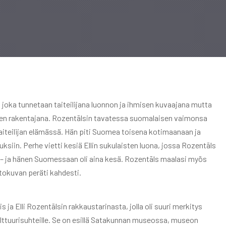
ja, joka tunnetaan taiteilijana luonnon ja ihmisen kuvaajana mutta
sien rakentajana. Rozentālsin tavatessa suomalaisen vaimonsa
 taiteilijan elämässä. Hän piti Suomea toisena kotimaanaan ja
ksiin. Perhe vietti kesiä Ellin sukulaisten luona, jossa Rozentāls
 – ja hänen Suomessaan oli aina kesä. Rozentāls maalasi myös
otokuvan peräti kahdesti.
ja Elli Rozentālsin rakkaustarinasta, jolla oli suuri merkitys
kulttuurisuhteille. Se on esillä Satakunnan museossa, museon