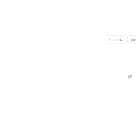
historia
ja
T