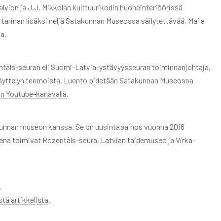
lvion ja J.J. Mikkolan kulttuurikodin huoneinteriöörissä
n tarinan lisäksi neljä Satakunnan Museossa säilytettävää, Maila
a.
ntāls-seuran eli Suomi-Latvia-ystävyysseuran toiminnanjohtaja,
 näyttelyn teemoista. Luento pidetään Satakunnan Museossa
 Youtube-kanavalla
.
kunnan museon kanssa. Se on uusintapainos vuonna 2016
jana toimivat Rozentāls-seura, Latvian taidemuseo ja Virka-
.
stä artikkelista
.