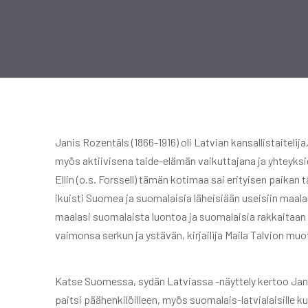
Janis Rozentāls (1866-1916) oli Latvian kansallistaiteli
myös aktiivisena taide-elämän vaikuttajana ja yhteyk
Ellin (o.s. Forssell) tämän kotimaa sai erityisen paikan
ikuisti Suomea ja suomalaisia läheisiään useisiin maalau
maalasi suomalaista luontoa ja suomalaisia rakkaitaan
vaimonsa serkun ja ystävän, kirjailija Maila Talvion mu
Katse Suomessa, sydän Latviassa -näyttely kertoo Janis 
paitsi päähenkilöilleen, myös suomalais-latvialaisille 