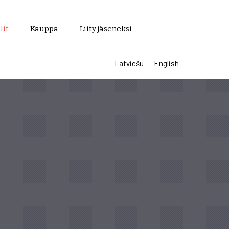
lit
Kauppa
Liity jäseneksi
Latviešu
English