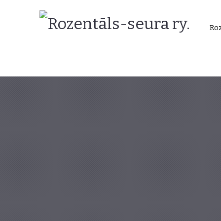
Rozentāls-
Roz
seura
ry.