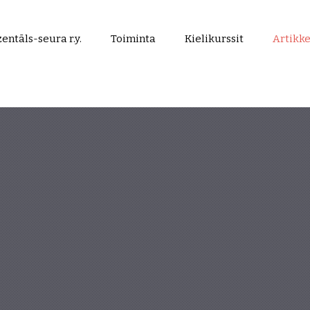
entāls-seura r.y.
Toiminta
Kielikurssit
Artikke