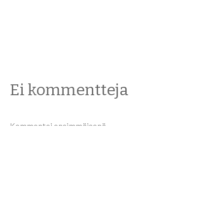
Ei kommentteja
Kommentoi ensimmäisenä.
Vastaa
Sähköpostiosoitettasi ei julkaista.
Pakolliset kentät on
merkitty
*