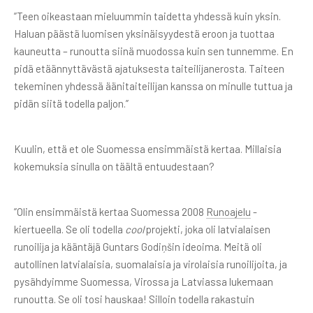
”Teen oikeastaan mieluummin taidetta yhdessä kuin yksin.
Haluan päästä luomisen yksinäisyydestä eroon ja tuottaa
kauneutta – runoutta siinä muodossa kuin sen tunnemme. En
pidä etäännyttävästä ajatuksesta taiteilijanerosta. Taiteen
tekeminen yhdessä äänitaiteilijan kanssa on minulle tuttua ja
pidän siitä todella paljon.”
Kuulin, että et ole Suomessa ensimmäistä kertaa. Millaisia
kokemuksia sinulla on täältä entuudestaan?
”Olin ensimmäistä kertaa Suomessa 2008
Runoajelu
-
kiertueella. Se oli todella
cool
projekti, joka oli latvialaisen
runoilija ja kääntäjä Guntars Godiņšin ideoima. Meitä oli
autollinen latvialaisia, suomalaisia ja virolaisia runoilijoita, ja
pysähdyimme Suomessa, Virossa ja Latviassa lukemaan
runoutta. Se oli tosi hauskaa! Silloin todella rakastuin