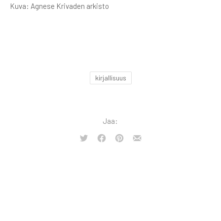
Kuva: Agnese Krivaden arkisto
kirjallisuus
Jaa:
Tweet
Share
Share
Share
on
on
by
Facebook
Pinterest
Email