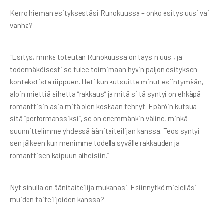
Kerro hieman esityksestäsi Runokuussa – onko esitys uusi vai
vanha?
”Esitys, minkä toteutan Runokuussa on täysin uusi, ja
todennäköisesti se tulee toimimaan hyvin paljon esityksen
kontekstista riippuen. Heti kun kutsuitte minut esiintymään,
aloin miettiä aihetta ”rakkaus” ja mitä siitä syntyi on ehkäpä
romanttisin asia mitä olen koskaan tehnyt. Epäröin kutsua
sitä ”performanssiksi”, se on enemmänkin väline, minkä
suunnittelimme yhdessä äänitaiteilijan kanssa. Teos syntyi
sen jälkeen kun menimme todella syvälle rakkauden ja
romanttisen kaipuun aiheisiin.”
Nyt sinulla on äänitaiteilija mukanasi. Esiinnytkö mielelläsi
muiden taiteilijoiden kanssa?