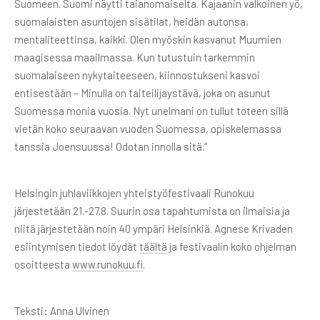
Suomeen. Suomi näytti taianomaiselta. Kajaanin valkoinen yö,
suomalaisten asuntojen sisätilat, heidän autonsa,
mentaliteettinsa, kaikki. Olen myöskin kasvanut Muumien
maagisessa maailmassa. Kun tutustuin tarkemmin
suomalaiseen nykytaiteeseen, kiinnostukseni kasvoi
entisestään – Minulla on taiteilijaystävä, joka on asunut
Suomessa monia vuosia. Nyt unelmani on tullut toteen sillä
vietän koko seuraavan vuoden Suomessa, opiskelemassa
tanssia Joensuussa! Odotan innolla sitä.”
Helsingin juhlaviikkojen yhteistyöfestivaali Runokuu
järjestetään 21.-27.8. Suurin osa tapahtumista on ilmaisia ja
niitä järjestetään noin 40 ympäri Helsinkiä. Agnese Krivaden
esiintymisen tiedot löydät
täältä
ja festivaalin koko ohjelman
osoitteesta
www.runokuu.fi
.
Teksti: Anna Ulvinen