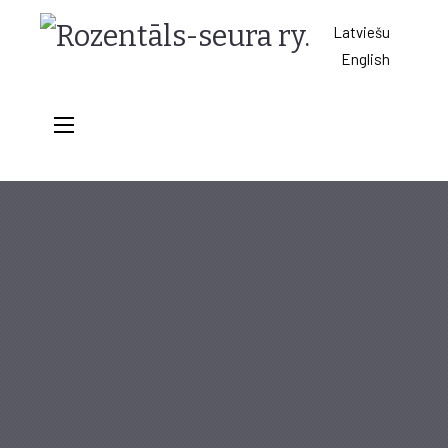
Rozentāls-
Latviešu
English
seura
ry.