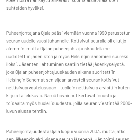
kokemusta hän käytti ahkerasti suomalaislatvialaisten
suhteiden hyväksi.
Puheenjohtajana Ojala pääsi viemään vuonna 1990 perustetun
seuran uudelle vuosituhannelle. Kotisivut seuralla oli ollut jo
aiemmin, mutta Ojalan puheenjohtajuuskaudella ne
uudistettiin jäsenistön ja myös Helsingin Sanomien suureksi
iloksi. Jäsenten ilahtuminen saatiin tietää jäsenkyselystä,
joka Ojalan puheenjohtajuuskauden aikana suoritettiin.
Helsingin Sanomat sen sijaan arvosteli seuran kotisivut
nettisivuarvostelussaan – tuolloin nettisivuja arvioitiin kuten
kirjoja tai elokuvia. Nämä havainnot kertovat innosta ja
toisaalta myös huolellisuudesta, joilla seuran viestintää 2000-
luvun alussa tehtiin.
Puheenjohtajuudesta Ojala luopui vuonna 2003, mutta jatkoi
sen jälkeenkin aktiivisena seuran jäsenenä. Hän toimi seuran