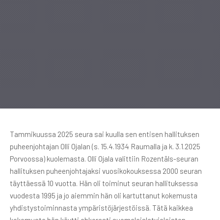
Tammikuussa 2025 seura sai kuulla sen entisen hallituksen
puheenjohtajan Olli Ojalan (s. 15.4.1934 Raumalla ja k. 3.1.2025
Porvoossa) kuolemasta. Olli Ojala valittiin Rozentāls-seuran
hallituksen puheenjohtajaksi vuosikokouksessa 2000 seuran
täyttäessä 10 vuotta. Hän oli toiminut seuran hallituksessa
vuodesta 1995 ja jo aiemmin hän oli kartuttanut kokemusta
yhdistystoiminnasta ympäristöjärjestöissä. Tätä kaikkea