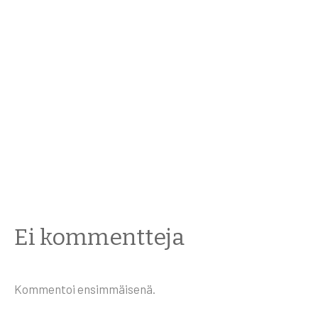
Latvialaisen ja
virolaisen
kirjallisuuden
etälukupiiri
Ei kommentteja
Kommentoi ensimmäisenä.