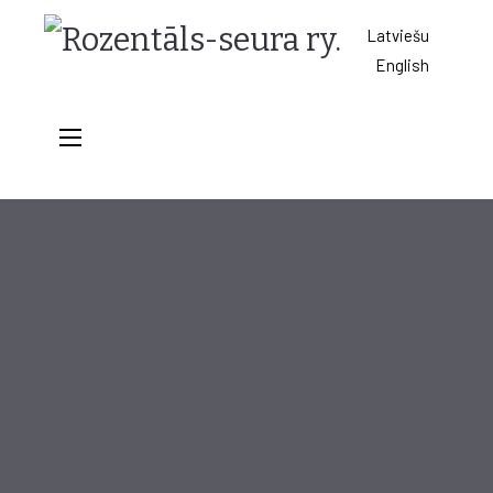
Rozentāls-
Latviešu
English
seura
ry.