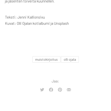
ja jäsenten toiveita kuunnellen.
Teksti: Jenni Kallionsivu
Kuvat: Olli Ojalan kotialbumi ja Unsplash
muistokirjoitus
olli ojala
Jaa:
Tweet
Share
Share
Share
on
on
by
Facebook
Pinterest
Email