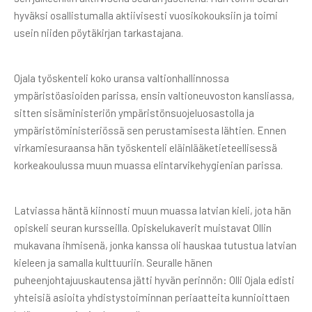
hyväksi osallistumalla aktiivisesti vuosikokouksiin ja toimi
usein niiden pöytäkirjan tarkastajana.
Ojala työskenteli koko uransa valtionhallinnossa
ympäristöasioiden parissa, ensin valtioneuvoston kansliassa,
sitten sisäministeriön ympäristönsuojeluosastolla ja
ympäristöministeriössä sen perustamisesta lähtien. Ennen
virkamiesuraansa hän työskenteli eläinlääketieteellisessä
korkeakoulussa muun muassa elintarvikehygienian parissa.
Latviassa häntä kiinnosti muun muassa latvian kieli, jota hän
opiskeli seuran kursseilla. Opiskelukaverit muistavat Ollin
mukavana ihmisenä, jonka kanssa oli hauskaa tutustua latvian
kieleen ja samalla kulttuuriin. Seuralle hänen
puheenjohtajuuskautensa jätti hyvän perinnön: Olli Ojala edisti
yhteisiä asioita yhdistystoiminnan periaatteita kunnioittaen