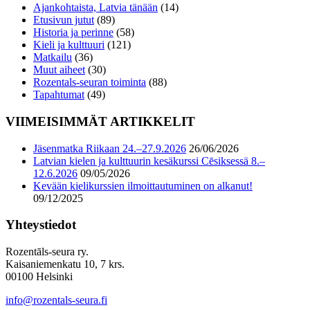
Ajankohtaista, Latvia tänään
(14)
Etusivun jutut
(89)
Historia ja perinne
(58)
Kieli ja kulttuuri
(121)
Matkailu
(36)
Muut aiheet
(30)
Rozentals-seuran toiminta
(88)
Tapahtumat
(49)
VIIMEISIMMÄT ARTIKKELIT
Jäsenmatka Riikaan 24.–27.9.2026
26/06/2026
Latvian kielen ja kulttuurin kesäkurssi Cēsiksessä 8.–
12.6.2026
09/05/2026
Kevään kielikurssien ilmoittautuminen on alkanut!
09/12/2025
Yhteystiedot
Rozentāls-seura ry.
Kaisaniemenkatu 10, 7 krs.
00100 Helsinki
info@rozentals-seura.fi