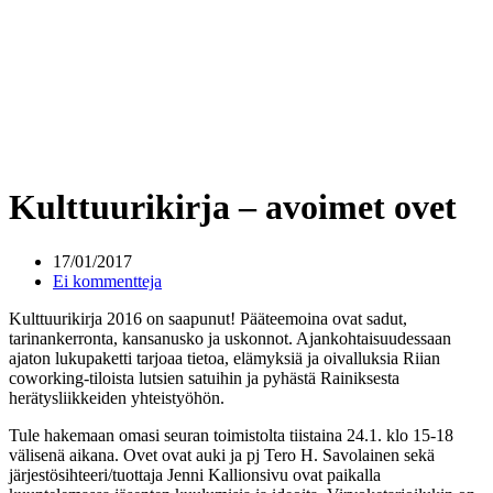
Kulttuurikirja – avoimet ovet
17/01/2017
Ei kommentteja
Kulttuurikirja 2016 on saapunut! Pääteemoina ovat sadut,
tarinankerronta, kansanusko ja uskonnot. Ajankohtaisuudessaan
ajaton lukupaketti tarjoaa tietoa, elämyksiä ja oivalluksia Riian
coworking-tiloista lutsien satuihin ja pyhästä Rainiksesta
herätysliikkeiden yhteistyöhön.
Tule hakemaan omasi seuran toimistolta tiistaina 24.1. klo 15-18
välisenä aikana. Ovet ovat auki ja pj Tero H. Savolainen sekä
järjestösihteeri/tuottaja Jenni Kallionsivu ovat paikalla