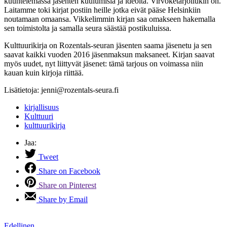
kuuntelemassa jäsenten kuulumisia ja ideoita. Virvoketarjoilukin on.
Laitamme toki kirjat postiin heille jotka eivät pääse Helsinkiin
noutamaan omaansa. Vikkelimmin kirjan saa omakseen hakemalla
sen toimistolta ja samalla seura säästää postikuluissa.
Kulttuurikirja on Rozentals-seuran jäsenten saama jäsenetu ja sen
saavat kaikki vuoden 2016 jäsenmaksun maksaneet. Kirjan saavat
myös uudet, nyt liittyvät jäsenet: tämä tarjous on voimassa niin
kauan kuin kirjoja riittää.
Lisätietoja: jenni@rozentals-seura.fi
kirjallisuus
Kulttuuri
kulttuurikirja
Jaa:
Tweet
Share on Facebook
Share on Pinterest
Share by Email
Edellinen