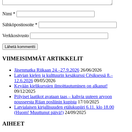
Nimi
*
Sähköpostiosoite
*
Verkkosivusto
VIIMEISIMMÄT ARTIKKELIT
Jäsenmatka Riikaan 24.–27.9.2026
26/06/2026
Latvian kielen ja kulttuurin kesäkurssi Cēsiksessä 8.–
12.6.2026
09/05/2026
Kevään kielikurssien ilmoittautuminen on alkanut!
09/12/2025
Pölyiset laatikot avataan taas – kahvia uuteen arvoon
nousseesta Riian posliinin kupista
17/10/2025
Latvialaisen kirjallisuuden etälukupiiri 6.11. klo 18.00
(Huom! Muuttunut päivä!)
24/09/2025
AIHEET