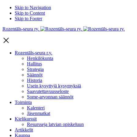
Skip to Navigation
Skip to Content
Skip to Footer
Rozentāls-seura ry.
Rozentāls-seura r.y.
Henkilökunta
Hallitus
Strategia
Säännöt
Historia
Usein kysyttyjä kysymyksiä
Saavutettavuusseloste
Some-arvonnan säännöt
Toiminta
Kalenteri
Jäsenmatkat
Kielikurssit
Resursseja latvian opiskeluun
Artikkelit
Kauppa