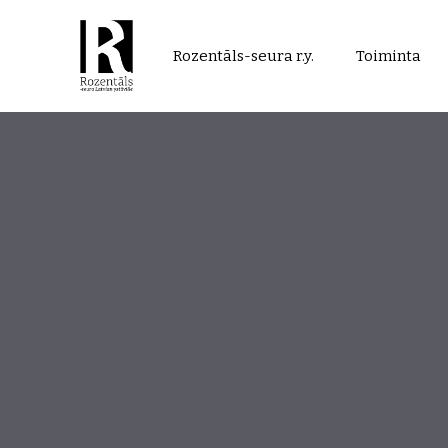
Rozentāls-
Rozentāls-seura r.y.
Toiminta
seura
ry.