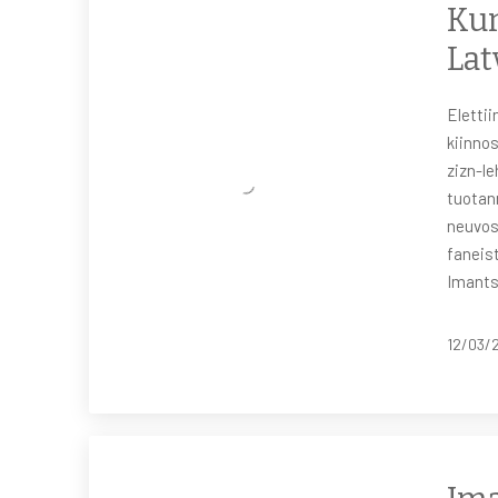
Kun
Lat
Elettii
kiinno
zizn-le
tuotan
neuvos
faneist
Imants
12/03/