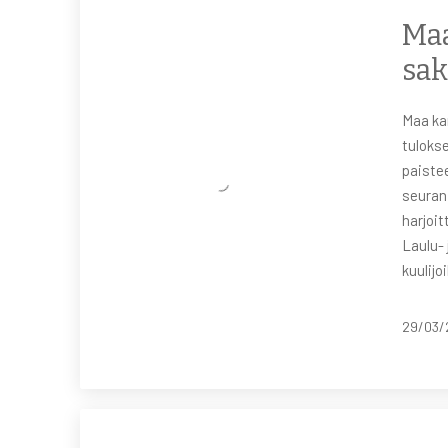
Maa
sak
Maa kan
tulokse
paiste
seuran
harjoi
Laulu-
kuulijo
29/03/