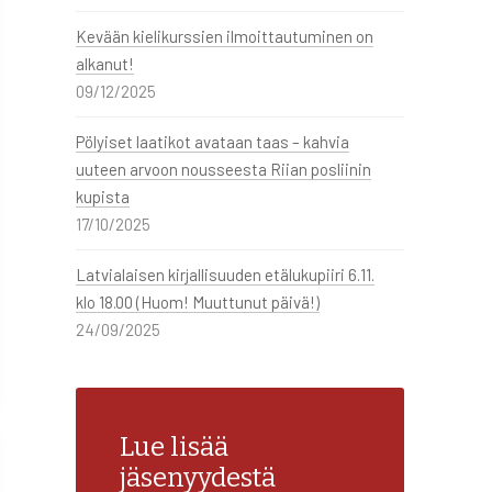
Kevään kielikurssien ilmoittautuminen on
alkanut!
09/12/2025
Pölyiset laatikot avataan taas – kahvia
uuteen arvoon nousseesta Riian posliinin
kupista
17/10/2025
Latvialaisen kirjallisuuden etälukupiiri 6.11.
klo 18.00 (Huom! Muuttunut päivä!)
24/09/2025
Lue lisää
jäsenyydestä