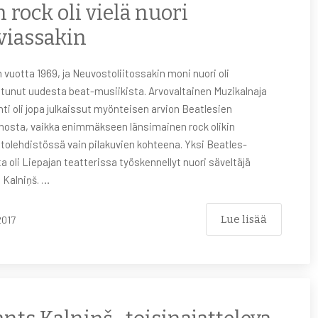
 rock oli vielä nuori
viassakin
n vuotta 1969, ja Neuvostoliitossakin moni nuori oli
stunut uudesta beat-musiikista. Arvovaltainen Muzikalnaja
hti oli jopa julkaissut myönteisen arvion Beatlesien
nosta, vaikka enimmäkseen länsimainen rock olikin
tolehdistössä vain pilakuvien kohteena. Yksi Beatles-
a oli Liepajan teatterissa työskennellyt nuori säveltäjä
 Kalniņš. …
Lue lisää
2017