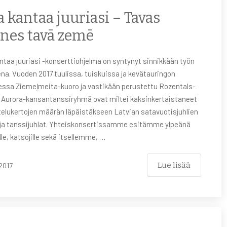
 kantaa juuriasi – Tavas
nes tavā zemē
taa juuriasi -konserttiohjelma on syntynyt sinnikkään työn
na. Vuoden 2017 tuulissa, tuiskuissa ja kevätauringon
essa Ziemeļmeita-kuoro ja vastikään perustettu Rozentals-
 Aurora-kansantanssiryhmä ovat miltei kaksinkertaistaneet
ttelukertojen määrän läpäistäkseen Latvian satavuotisjuhlien
 ja tanssijuhlat. Yhteiskonsertissamme esitämme ylpeänä
ille, katsojille sekä itsellemme, …
Lue lisää
2017