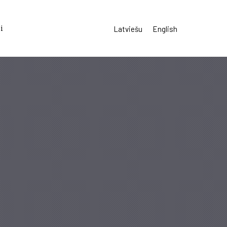
i
Latviešu
English