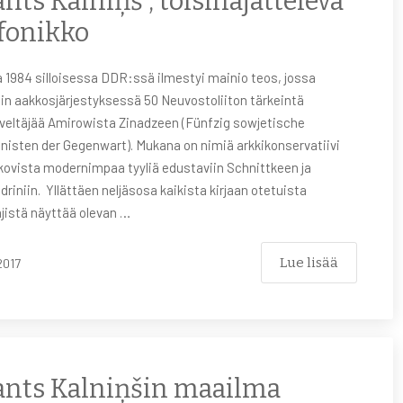
nts Kalniņš , toisinajatteleva
fonikko
 1984 silloisessa DDR:ssä ilmestyi mainio teos, jossa
iin aakkosjärjestyksessä 50 Neuvostoliiton tärkeintä
veltäjää Amirowista Zinadzeen (Fünfzig sowjetische
isten der Gegenwart). Mukana on nimiä arkkikonservatiivi
kovista modernimpaa tyyliä edustaviin Schnittkeen ja
riniin. Yllättäen neljäsosa kaikista kirjaan otetuista
jistä näyttää olevan …
Lue lisää
2017
nts Kalniņšin maailma