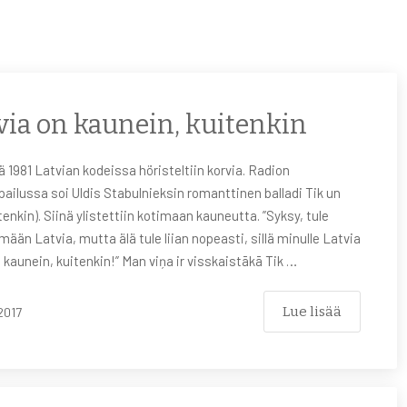
via on kaunein, kuitenkin
ä 1981 Latvian kodeissa höristeltiin korvia. Radion
lpailussa soi Uldis Stabulnieksin romanttinen balladi Tik un
tenkin). Siinä ylistettiin kotimaan kauneutta. ”Syksy, tule
mään Latvia, mutta älä tule liian nopeasti, sillä minulle Latvia
 kaunein, kuitenkin!” Man viņa ir visskaistākā Tik …
Lue lisää
2017