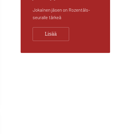
Jokainen jäsen on Rozentāls-
seuralle tärkeä
Lisää