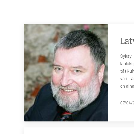
Lat
Syksyll
lauluki
tā (Kui
värittä
on aina
07/04/