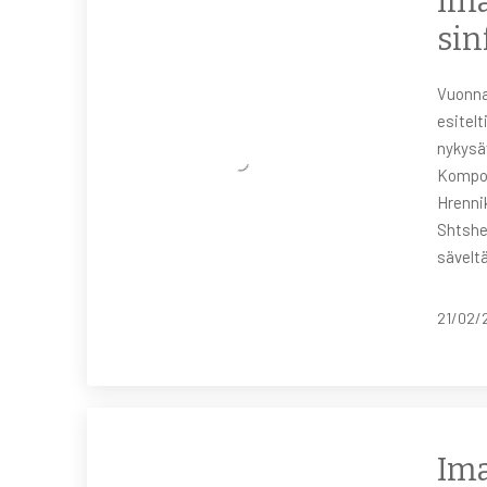
Ima
sin
Vuonna
esitelt
nykysä
Kompon
Hrenni
Shtshed
säveltä
21/02/
Ima