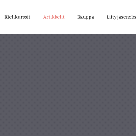
Kielikurssit
Artikkelit
Kauppa
Liity jäseneks