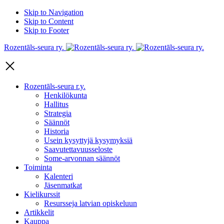
Skip to Navigation
Skip to Content
Skip to Footer
Rozentāls-seura ry.
Rozentāls-seura r.y.
Henkilökunta
Hallitus
Strategia
Säännöt
Historia
Usein kysyttyjä kysymyksiä
Saavutettavuusseloste
Some-arvonnan säännöt
Toiminta
Kalenteri
Jäsenmatkat
Kielikurssit
Resursseja latvian opiskeluun
Artikkelit
Kauppa