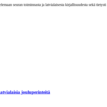
maan seuran toiminnasta ja latvialaisesta kirjallisuudesta sekä tietysti
tvialaisia jouluperinteitä