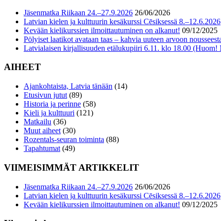
Jäsenmatka Riikaan 24.–27.9.2026
26/06/2026
Latvian kielen ja kulttuurin kesäkurssi Cēsiksessä 8.–12.6.2026
Kevään kielikurssien ilmoittautuminen on alkanut!
09/12/2025
Pölyiset laatikot avataan taas – kahvia uuteen arvoon nousseesta
Latvialaisen kirjallisuuden etälukupiiri 6.11. klo 18.00 (Huom!
AIHEET
Ajankohtaista, Latvia tänään
(14)
Etusivun jutut
(89)
Historia ja perinne
(58)
Kieli ja kulttuuri
(121)
Matkailu
(36)
Muut aiheet
(30)
Rozentals-seuran toiminta
(88)
Tapahtumat
(49)
VIIMEISIMMÄT ARTIKKELIT
Jäsenmatka Riikaan 24.–27.9.2026
26/06/2026
Latvian kielen ja kulttuurin kesäkurssi Cēsiksessä 8.–12.6.2026
Kevään kielikurssien ilmoittautuminen on alkanut!
09/12/2025