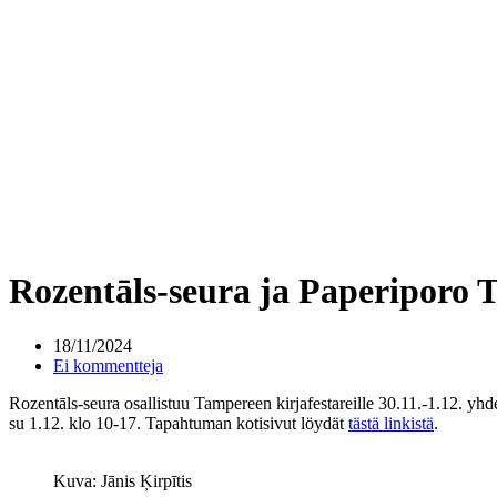
Rozentāls-seura ja Paperiporo Ta
18/11/2024
Ei kommentteja
Rozentāls-seura osallistuu Tampereen kirjafestareille 30.11.-1.12. yh
su 1.12. klo 10-17. Tapahtuman kotisivut löydät
tästä linkistä
.
Kuva: Jānis Ķirpītis