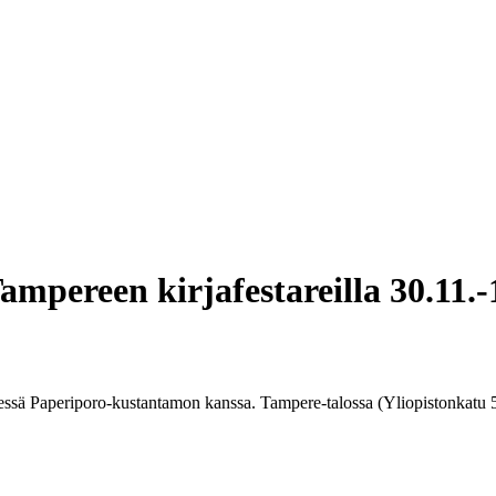
mpereen kirjafestareilla 30.11.-
dessä Paperiporo-kustantamon kanssa. Tampere-talossa (Yliopistonkatu 5