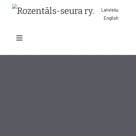
Rozentāls-
Latviešu
English
seura
ry.