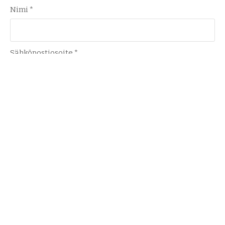
Nimi
*
Sähköpostiosoite
*
Verkkosivusto