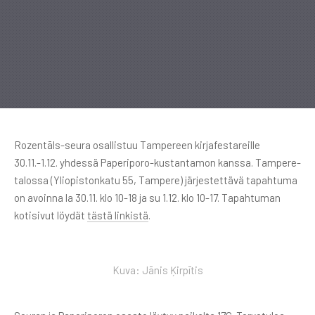
Rozentāls-seura osallistuu Tampereen kirjafestareille
30.11.-1.12. yhdessä Paperiporo-kustantamon kanssa. Tampere-
talossa (Yliopistonkatu 55, Tampere) järjestettävä tapahtuma
on avoinna la 30.11. klo 10-18 ja su 1.12. klo 10-17. Tapahtuman
kotisivut löydät
tästä linkistä
.
Kuva: Jānis Ķirpītis