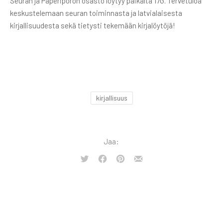
Seuran ja Paperiporon osasto löytyy paikalta 17G. Tervetuloa
keskustelemaan seuran toiminnasta ja latvialaisesta
kirjallisuudesta sekä tietysti tekemään kirjalöytöjä!
kirjallisuus
Jaa:
Tweet
Share
Share
Share
on
on
by
Facebook
Pinterest
Email