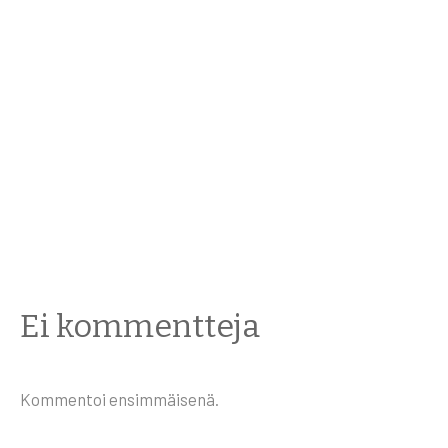
naamiokulkueita ja
harmaita herneitä –
latvialaisia
jouluperinteitä
Ei kommentteja
Kommentoi ensimmäisenä.