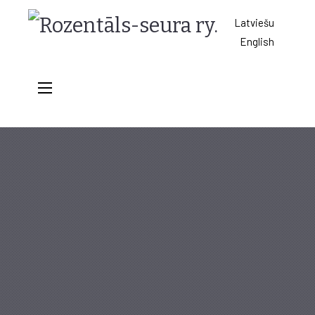
Rozentāls-
Latviešu
English
seura
ry.