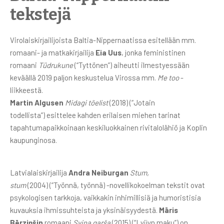
tekstejä
Virolaiskirjailijoista Baltia-Nippernaatissa esitellään mm.
romaani- ja matkakirjailija
Eia Uus
, jonka feministinen
romaani
Tüdrukune
(“Tyttönen”) aiheutti ilmestyessään
keväällä 2019 paljon keskustelua Virossa mm.
Me too
-
liikkeestä.
Martin Algusen
Midagi tõelist
(2018)
(“Jotain
todellista”)
esittelee kahden erilaisen miehen tarinat
tapahtumapaikkoinaan keskiluokkainen rivitalolähiö ja Koplin
kaupunginosa.
Latvialaiskirjailija
Andra Neiburgan
Stum,
stum
(2004)
(”Työnnä, työnnä) -novellikokoelman tekstit ovat
psykologisen tarkkoja, vaikkakin inhimillisiä ja humoristisia
kuvauksia ihmissuhteista ja yksinäisyydestä.
Māris
Bērziņšin
romaani
Svina garša
(2015) (“Lyijyn maku”) on