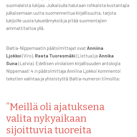
suomalaista lukijaa. Julkaisulla halutaan rohkaista kustantajia
julkaisemaan uutta suomennettua kirjallisuutta, tarjota
lukijoille uusia lukuelämyksiä ja pitää suomentajien
ammattitaitoa yllä.
Baltia-Nippernaatin päätoimittajat ovat
Anniina
Ljokkoi
(Viro),
Reeta Tuoresmäki
(Liettua) ja
Annika
Suna
(Latvia). Edellisen virolaisen kirjallisuuden antologia
Nippernaati 4:n päätoimittaja Anniina Ljokkoi kommentoi
tekstien valintaa ja yhteistyötä Baltia-numeron tiimoilta:
”Meillä oli ajatuksena
valita nykyaikaan
sijoittuvia tuoreita