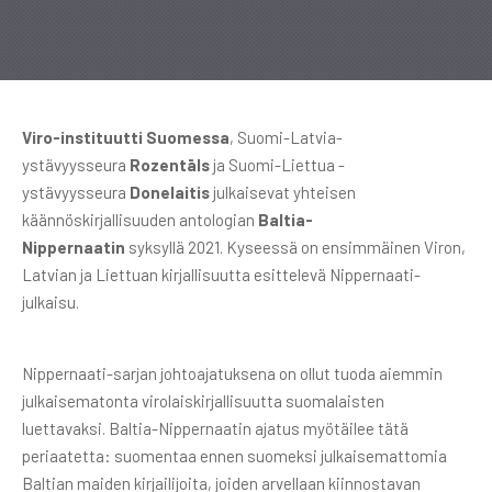
Viro-instituutti
Suomessa
, Suomi-Latvia-
ystävyysseura
Rozentāls
ja Suomi-Liettua -
ystävyysseura
Donelaitis
julkaisevat yhteisen
käännöskirjallisuuden antologian
Baltia-
Nippernaatin
syksyllä 2021. Kyseessä on ensimmäinen Viron,
Latvian ja Liettuan kirjallisuutta esittelevä Nippernaati-
julkaisu.
Nippernaati-sarjan johtoajatuksena on ollut tuoda aiemmin
julkaisematonta virolaiskirjallisuutta suomalaisten
luettavaksi. Baltia-Nippernaatin ajatus myötäilee tätä
periaatetta: suomentaa ennen suomeksi julkaisemattomia
Baltian maiden kirjailijoita, joiden arvellaan kiinnostavan