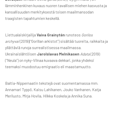
lämminhenkinen kuvaus nuoren tavallisen miehen kasvusta ja
kansallisuuden merkityksestä toisen maailmansodan
traagisten tapahtumien keskellä.
Liettualaiskirjailija
Vaiva Grainytėn
runoteos
Gorilos
archyvai
(2019)(“Gorillan arkistot”) sisältää tuoreita, raikkaita ja
yllättäviä runoja surrealistisessa maailmassa.
Ukrainaislähtöisen
Jarolslavas Melnikasen
Adata
(2019)
(“Neula”) on nyky-Vilnaa kuvaava dekkari, jonka yhdeksi
teemaksi muodostuu emigraatio eli maastamuutto.
Baltia-Nippernaatin tekstejä ovat suomentamassa mm.
Annamari Typpö, Kaisu Lahikanen, Jouko Vanhanen, Katja
Meriluoto, Mirja Hovila, Hilkka Koskela ja Annika Suna.